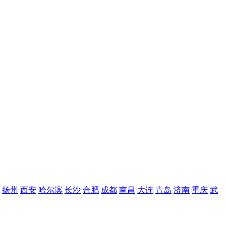
扬州
西安
哈尔滨
长沙
合肥
成都
南昌
大连
青岛
济南
重庆
武