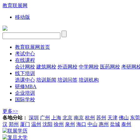
教育联展网
移动版
教育联展网首页
考试中心
在线课程
会计网校
建筑网校
外语网校
中学网校
医药网校
考研网
线下培训
选课中心
培训新闻
培训问答
培训机构
研修MBA
企业培训
国际学校
更多>>
各地分站：
深圳
广州
上海
北京
南京
杭州
苏州
天津
佛山
东莞
汉
郑州
厦门
温州
沈阳
徐州
泉州
海口
中山
惠州
盐城
泰州